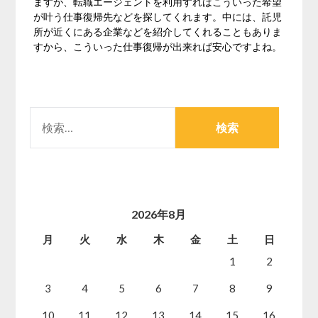
ますが、転職エージェントを利用すればこういった希望
が叶う仕事復帰先などを探してくれます。中には、託児
所が近くにある企業などを紹介してくれることもありま
すから、こういった仕事復帰が出来れば安心ですよね。
検
索:
2026年8月
月
火
水
木
金
土
日
1
2
3
4
5
6
7
8
9
10
11
12
13
14
15
16